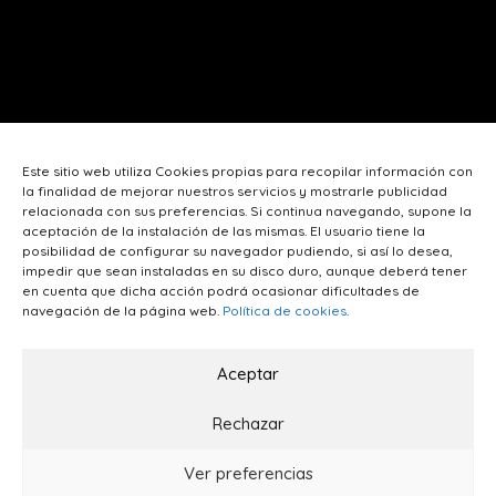
Este sitio web utiliza Cookies propias para recopilar información con
la finalidad de mejorar nuestros servicios y mostrarle publicidad
relacionada con sus preferencias. Si continua navegando, supone la
aceptación de la instalación de las mismas. El usuario tiene la
posibilidad de configurar su navegador pudiendo, si así lo desea,
impedir que sean instaladas en su disco duro, aunque deberá tener
en cuenta que dicha acción podrá ocasionar dificultades de
navegación de la página web.
Política de cookies
.
Aceptar
Rechazar
Forum Serveis Gràfics © 2026. Todos los derechos reservados.
Aviso legal
.
Política de Privacidad
.
Política de Cookies
.
By
Ver preferencias